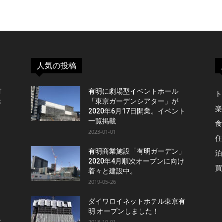
人気の投稿
有
有明に劇場型イベントホール
ト
ホ
「東京ガーデンシアター」が
楽
2020年6月17日開業。イベント
一覧掲載
食
2023-01-01
住
有明商業施設「有明ガーデン」
泊
ト
2020年4月順次オープンに向け
買
着々と建設中。
2019-05-26
」
ダイワロイネットホテル東京有
明 オープンしました！
念
2018-10-01