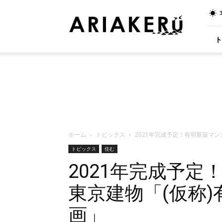
ARIAKERU(有
明
る)
｜
ト
江
東
区
有
明
の
情
報
サ
ホーム
トピックス
2021年完成予定！有明新築マン
イ
トピックス
住む
ト
2021年完成予
東京建物「(仮称)
画」