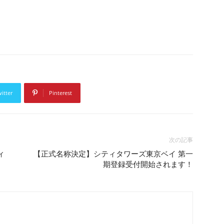
itter
Pinterest
次の記事
ィ
【正式名称決定】シティタワーズ東京ベイ 第一
期登録受付開始されます！