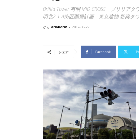
Brillia Tower 有明 MID CROSS 
明北2-1-A街区開発計画 東京建物 新築タ
から
ariakeru!
-
2017-06-22
Facebook
Tw
シェア