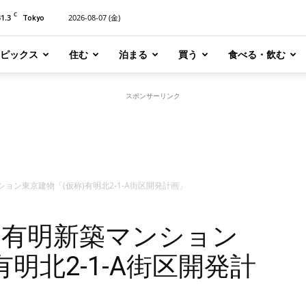
C
31.3
2026-08-07 (金)
Tokyo
ピックス
住む
泊まる
買う
食べる・飲む
スポンサーリンク
ション東京建物「(仮称)有明北2-1-A街区開発計画」
定！有明新築マンション
有明北2-1-A街区開発計