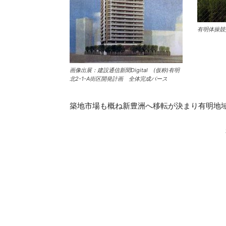
有明体操競
画像出展：建設通信新聞Digital (仮称)有明
北2-1-A街区開発計画 全体完成パース
築地市場も概ね新豊洲へ移転が決まり有明地