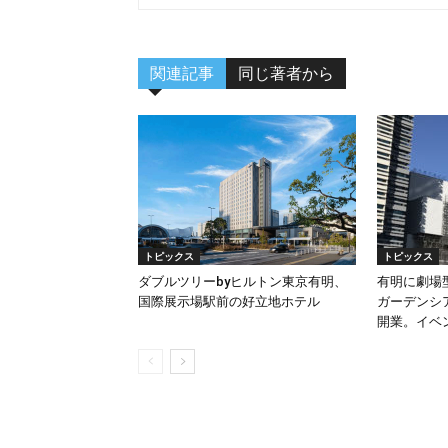
関連記事
同じ著者から
トピックス
トピックス
ダブルツリーbyヒルトン東京有明、
有明に劇場
国際展示場駅前の好立地ホテル
ガーデンシア
開業。イベ