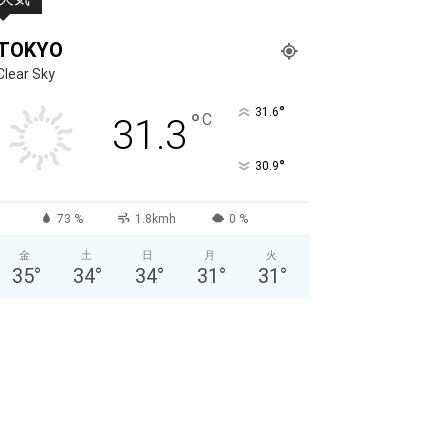
TOKYO
Clear Sky
°
31.6
°
C
31.3
°
30.9
73 %
1.8kmh
0 %
金
土
日
月
火
35
°
34
°
34
°
31
°
31
°