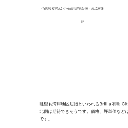
「(仮称)有明北2-1-A街区開発計画」周辺画像
SP
眺望も湾岸地区屈指といわれるBrillia 有明 
北側は期待できそうです。価格、坪単価など
です。