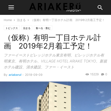
Home
泊まる
（仮称）有明一丁目ホテル計画 2019年2月着工予定！
トピックス
泊まる
食べる・飲む
（仮称）有明一丁目ホテル計
画 2019年2月着工予定！
ファーイーストビレッジホテル東京有明、ビレッジホテル有
明東京、有明ホテル、VILLAGE HOTEL ARIAKE TOKYO、新規
ホテル建設、清水建設、ファー・イースト
15229
0
By
ariakeru!
-
2018-09-09