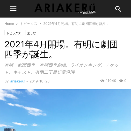
Home
トピックス
2021年4月開場。有明に劇団四季が誕生。
トピックス
楽しむ
2021年4月開場。有明に劇団
四季が誕生。
有明、劇団四季、有明四季劇場、ライオンキング、チケッ
ト、キャスト、有明二丁目児童遊園
11040
0
By
ariakeru!
-
2019-10-28