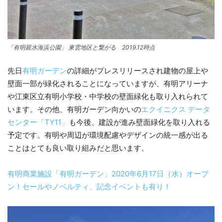
「有明親水海浜公園」 東雲地区と繋がる 2019.12時点
先日
有明ガーデン
の詳細がプレスリリースされ建物の屋上や
壁面一部が緑化されることになっていますが、有明アリーナ
や江東区立有明小学校・中学校の壁面緑化も取り入れられて
います。その他、有明ガーデン向かいの
エクイニクス データ
センター「TY11」
も今後、建設が進み壁面緑化を取り入れる
予定です。有明や周辺が環境配慮やデザインの統一感が出る
ことはとても良い取り組みだと思います。
有明商業施設「有明ガーデン」2020年6月17日（水）オープ
ン！セールやノベルティ、記念イベントも有り！