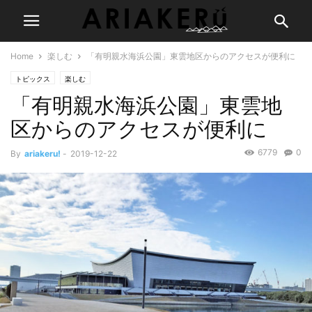
Home
楽しむ
「有明親水海浜公園」東雲地区からのアクセスが便利に
トピックス
楽しむ
「有明親水海浜公園」東雲地
区からのアクセスが便利に
6779
0
By
ariakeru!
-
2019-12-22