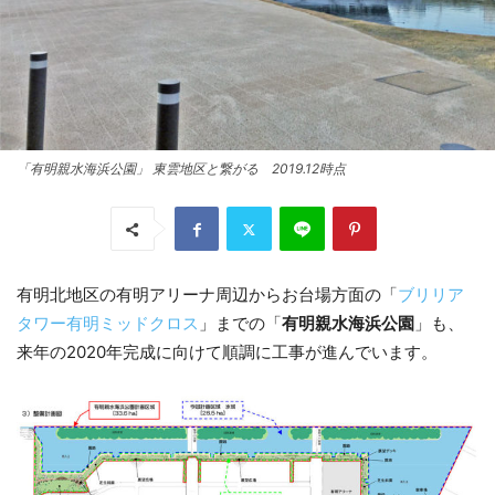
「有明親水海浜公園」 東雲地区と繋がる 2019.12時点
有明北地区の有明アリーナ周辺からお台場方面の「
ブリリア
タワー有明ミッドクロス
」までの「
有明親水海浜公園
」も、
来年の2020年完成に向けて順調に工事が進んでいます。